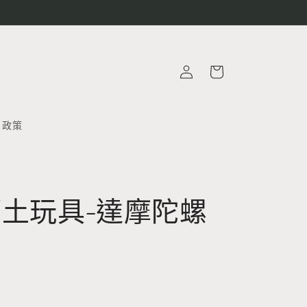
購
登
物
入
車
政策
土玩具-達摩陀螺