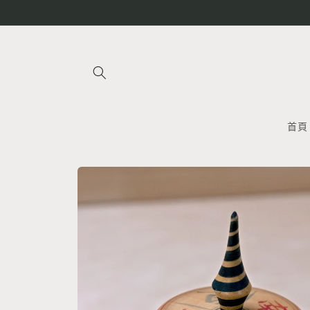
跳至內
容
首頁
略過產
品資訊