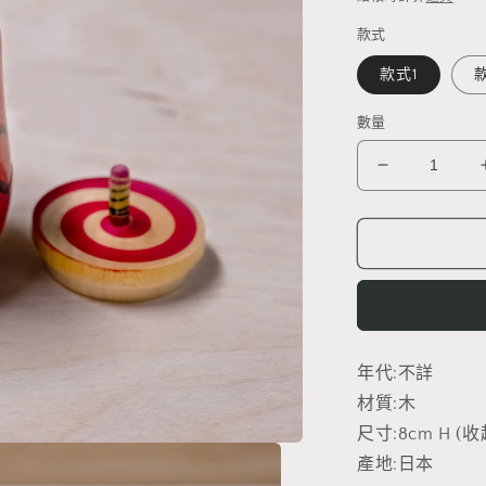
款式
款式1
數量
日
本
鄉
土
玩
具-
達
年代:不詳
摩
材質:木
陀
螺
尺寸:8cm H (
獨
產地:日本