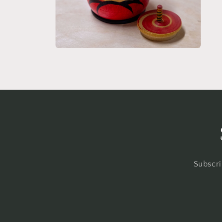
體
體
檔
檔
案
案
2
3
在
強
制
回
應
中
開
啟
多
媒
體
檔
Subscri
案
4