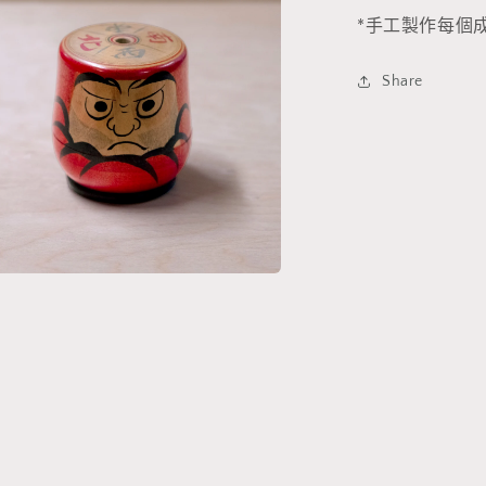
樂
*手工製作每
數
量
Share
減
少