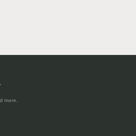
s
nd more.