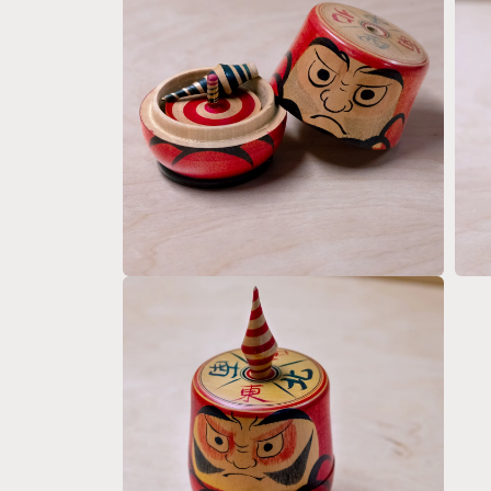
制
回
應
中
開
啟
多
媒
體
檔
案
1
在
在
強
強
制
制
回
回
應
應
中
中
開
開
啟
啟
多
多
媒
媒