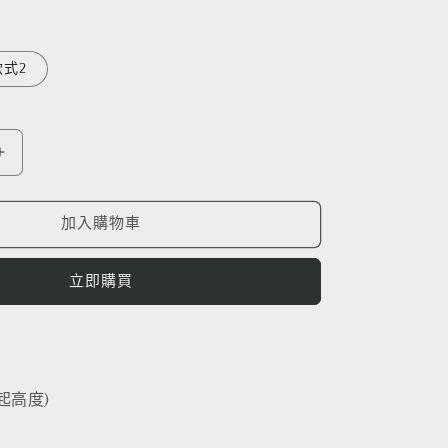
款式2
日
本
鄉
加入購物車
土
玩
立即購買
具-
達
摩
陀
螺
收起高度)
獨