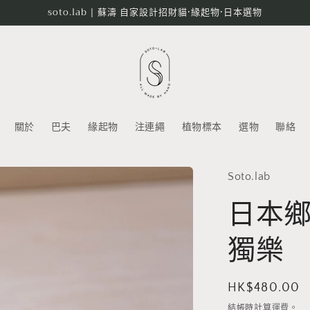
soto.lab | 蘇濤 自家設計招財貓•緣起物•日本選物
關於
巴夫
緣起物
注連繩
植物標本
選物
聯絡
Soto.lab
日本鄉
獨樂
定
HK$480.00
價
結帳時計算
運費
。