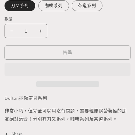
刀叉系列
咖啡系列
茶道系列
數量
Dulton
Dulton
迷
迷
你
你
售罄
廚
廚
具
具
系
系
列
列
數
數
量
量
Dulton迷你廚具系列
減
增
非常小巧，但完全可以用沒有問題，需要輕便露營裝備的朋
少
加
友絕對適合！分別有刀叉系列，咖啡系列及茶道系列。
Share