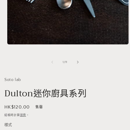
在
強
制
/
1
/
11
回
應
中
Soto lab
開
啟
Dulton迷你廚具系列
多
媒
體
定
HK$120.00
售罄
檔
案
價
結帳時計算
運費
。
1
樣式