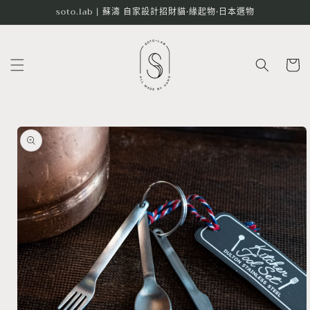
跳至內
soto.lab | 蘇濤 自家設計招財貓•緣起物•日本選物
容
購
物
車
略過產
品資訊